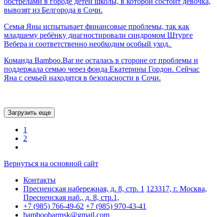
обстрелами в городе детей школы, в которой состоит девочка,
вывозят из Белгорода в Сочи.
Семья Яны испытывает финансовые проблемы, так как
младшему ребёнку диагностировали синдромом Штурге
Вебера и соответственно необходим особый уход.
Команда Bamboo.Bar не осталась в стороне от проблемы и
поддержала семью через фонда Екатерины Гордон. Сейчас
Яна с семьей находятся в безопасности в Сочи.
Загрузить еще
1
2
Вернуться на основной сайт
Контакты
Пресненская набережная, д. 8, стр. 1
123317, г. Москва,
Пресненская наб., д. 8, стр.1,
+7 (985) 766-49-62
+7 (985) 970-43-41
bamboobarmsk@gmail.com