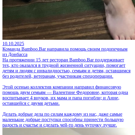
10.10.2025
Команда Bamboo.Bar направила помощь своим подопечным
из Донбасса
На протяжении 15 лет ресторан Bamboo.Bar поддерживает
тех, кто оказался в трудной жизненной ситуации, помогает
детям и людям с инвалидностью, семьям и детям, оставшимся
без родителей, ветеранам, участникам спецоперации.
Этой осенью коллектив компании направил финансовую
помощь двум семьям — Валентине Федоровне, которая одна
воспитывает 4 внуков, их мама и папа погибли; и Анне,
оставшейся с двумя детьми.
Делать добрые дела по силам каждому из нас, даже самые
маленькие добрые поступки способны принести большую
радость и счастье и сделать чей-то день чуточку лучше.