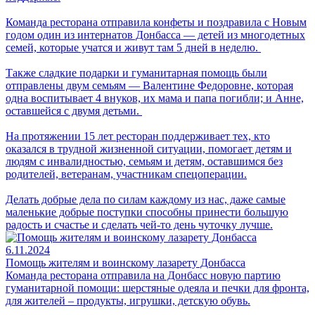
Команда ресторана отправила конфеты и поздравила с Новым
годом один из интернатов Донбасса — детей из многодетных
семей, которые учатся и живут там 5 дней в неделю.
Также сладкие подарки и гуманитарная помощь были
отправлены двум семьям — Валентине Федоровне, которая
одна воспитывает 4 внуков, их мама и папа погибли; и Анне,
оставшейся с двумя детьми.
На протяжении 15 лет ресторан поддерживает тех, кто
оказался в трудной жизненной ситуации, помогает детям и
людям с инвалидностью, семьям и детям, оставшимся без
родителей, ветеранам, участникам спецоперации.
Делать добрые дела по силам каждому из нас, даже самые
маленькие добрые поступки способны принести большую
радость и счастье и сделать чей-то день чуточку лучше.
6.11.2024
Помощь жителям и воинскому лазарету Донбасса
Команда ресторана отправила на Донбасс новую партию
гуманитарной помощи: шерстяные одеяла и печки для фронта,
для жителей – продукты, игрушки, детскую обувь.