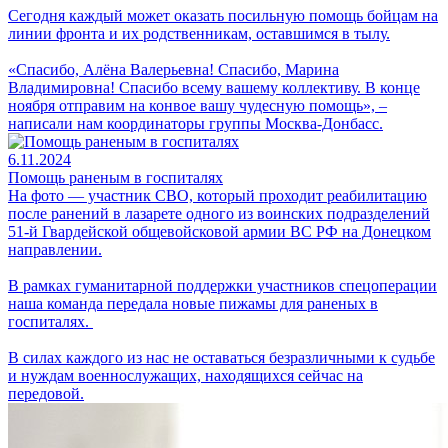
Сегодня каждый может оказать посильную помощь бойцам на
линии фронта и их родственникам, оставшимся в тылу.
«Спасибо, Алёна Валерьевна! Спасибо, Марина
Владимировна! Спасибо всему вашему коллективу. В конце
ноября отправим на конвое вашу чудесную помощь», –
написали нам координаторы группы Москва-Донбасс.
6.11.2024
Помощь раненым в госпиталях
На фото — участник СВО, который проходит реабилитацию
после ранений в лазарете одного из воинских подразделений
51-й Гвардейской общевойсковой армии ВС РФ на Донецком
направлении.
В рамках гуманитарной поддержки участников спецоперации
наша команда передала новые пижамы для раненых в
госпиталях.
В силах каждого из нас не оставаться безразличными к судьбе
и нуждам военнослужащих, находящихся сейчас на
передовой.