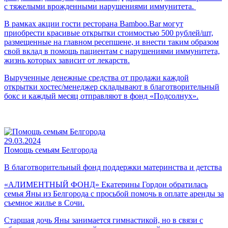
с тяжелыми врожденными нарушениями иммунитета.
В рамках акции гости ресторана Bamboo.Bar могут
приобрести красивые открытки стоимостью 500 рублей/шт,
размещенные на главном ресепшене, и внести таким образом
свой вклад в помощь пациентам с нарушениями иммунитета,
жизнь которых зависит от лекарств.
Вырученные денежные средства от продажи каждой
открытки хостес/менеджер складывают в благотворительный
бокс и каждый месяц отправляют в фонд «Подсолнух».
29.03.2024
Помощь семьям Белгорода
В благотворительный фонд поддержки материнства и детства
«АЛИМЕНТНЫЙ ФОНД» Екатерины Гордон обратилась
семья Яны из Белгорода с просьбой помочь в оплате аренды за
съемное жилье в Сочи.
Старшая дочь Яны занимается гимнастикой, но в связи с