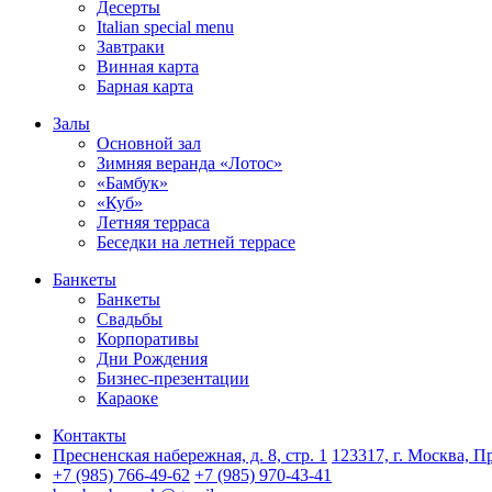
Десерты
Italian special menu
Завтраки
Винная карта
Барная карта
Залы
Основной зал
Зимняя веранда «Лотос»
«Бамбук»
«Куб»
Летняя терраса
Беседки на летней террасе
Банкеты
Банкеты
Свадьбы
Корпоративы
Дни Рождения
Бизнес-презентации
Караоке
Контакты
Пресненская набережная, д. 8, стр. 1
123317, г. Москва, Пр
+7 (985) 766-49-62
+7 (985) 970-43-41