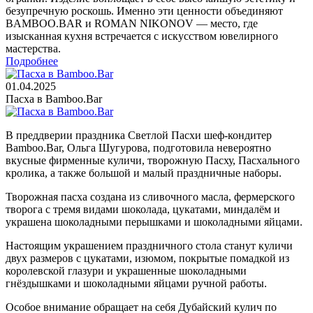
безупречную роскошь. Именно эти ценности объединяют
BAMBOO.BAR и ROMAN NIKONOV — место, где
изысканная кухня встречается с искусством ювелирного
мастерства.
Подробнее
01.04.2025
Пасха в Bamboo.Bar
В преддверии праздника Светлой Пасхи шеф-кондитер
Bamboo.Bar, Ольга Шугурова, подготовила невероятно
вкусные фирменные куличи, творожную Пасху, Пасхального
кролика, а также большой и малый праздничные наборы.
Творожная пасха создана из сливочного масла, фермерского
творога с тремя видами шоколада, цукатами, миндалём и
украшена шоколадными перышками и шоколадными яйцами.
Настоящим украшением праздничного стола станут куличи
двух размеров с цукатами, изюмом, покрытые помадкой из
королевской глазури и украшенные шоколадными
гнёздышками и шоколадными яйцами ручной работы.
Особое внимание обращает на себя Дубайский кулич по