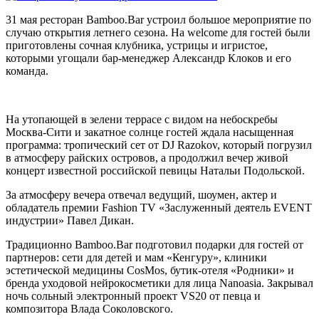
31 мая ресторан Bamboo.Bar устроил большое мероприятие по
случаю открытия летнего сезона. На welcome для гостей были
приготовлены сочная клубника, устрицы и игристое,
которыми угощали бар-менеджер Александр Клоков и его
команда.
На утопающей в зелени террасе с видом на небоскребы
Москва-Сити и закатное солнце гостей ждала насыщенная
программа: тропический сет от DJ Razokov, который погрузил
в атмосферу райских островов, а продолжил вечер живой
концерт известной российской певицы Натальи Подольской.
За атмосферу вечера отвечал ведущий, шоумен, актер и
обладатель премии Fashion TV «Заслуженный деятель EVENT
индустрии» Павел Дикан.
Традиционно Bamboo.Bar подготовил подарки для гостей от
партнеров: сети для детей и мам «Кенгуру», клиники
эстетической медицины CosMos, бутик-отеля «Родники» и
бренда уходовой нейрокосметики для лица Nanoasia. Закрывал
ночь сольный электронный проект VS20 от певца и
композитора Влада Соколовского.