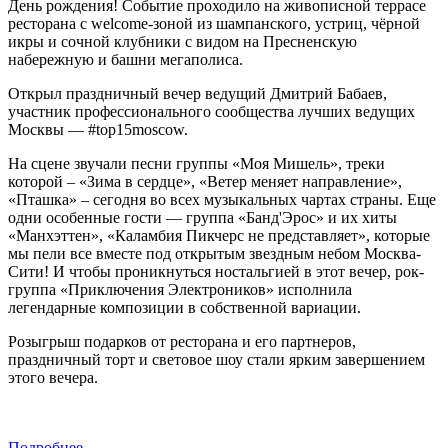
День рождения! Событие проходило на живописной террасе
ресторана с welcome-зоной из шампанского, устриц, чёрной
икры и сочной клубники с видом на Пресненскую
набережную и башни мегаполиса.
Открыл праздничный вечер ведущий Дмитрий Бабаев,
участник профессионального сообщества лучших ведущих
Москвы — #top15moscow.
На сцене звучали песни группы «Моя Мишель», треки
которой – «Зима в сердце», «Ветер меняет направление»,
«Пташка» – сегодня во всех музыкальных чартах страны. Еще
одни особенные гости — группа «Банд'Эрос» и их хиты
«Манхэттен», «Каламбия Пикчерс не представляет», которые
мы пели все вместе под открытым звездным небом Москва-
Сити! И чтобы проникнуться ностальгией в этот вечер, рок-
группа «Приключения Электроников» исполнила
легендарные композиции в собственной вариации.
Розыгрыш подарков от ресторана и его партнеров,
праздничный торт и световое шоу стали ярким завершением
этого вечера.
Подробнее