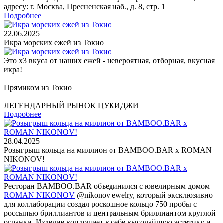
адресу: г. Москва, Пресненская наб., д. 8, стр. 1
Подробнее
22.06.2025
Икра морских ежей из Токио
Это x3 вкуса от наших ежей - невероятная, отборная, вкусная
икра!
Прямиком из Токио
ЛЕГЕНДАРНЫЙ РЫНОК ЦУКИДЖИ
Подробнее
28.04.2025
Розыгрыш кольца на миллион от BAMBOO.BAR x ROMAN
NIKONOV!
Ресторан BAMBOO.BAR объединился с ювелирным домом
ROMAN NIKONOV
@nikonovjewelry, который эксклюзивно
для коллаборации создал роскошное кольцо 750 пробы с
россыпью бриллиантов и центральным бриллиантом круглой
огранки. Изделие воплощает в себе высочайшую эстетику и