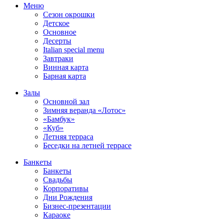
Меню
Сезон окрошки
Детское
Основное
Десерты
Italian special menu
Завтраки
Винная карта
Барная карта
Залы
Основной зал
Зимняя веранда «Лотос»
«Бамбук»
«Куб»
Летняя терраса
Беседки на летней террасе
Банкеты
Банкеты
Свадьбы
Корпоративы
Дни Рождения
Бизнес-презентации
Караоке