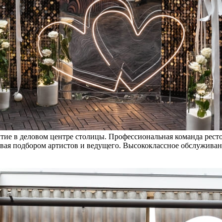
тие в деловом центре столицы. Профессиональная команда ресто
чивая подбором артистов и ведущего. Высококлассное обслуживан