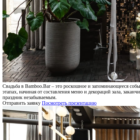
Свадьба в Bamboo.Bar – это роскошное и запоминающееся собы
этапах, начиная от составления меню и декораций зала, закан
праздник незабываемым.
Отправить заявку
Посмотреть презентацию