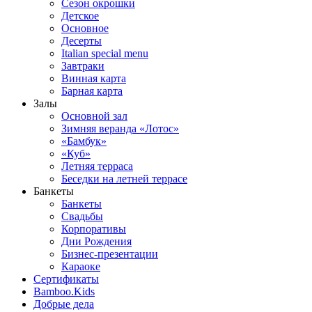
Сезон окрошки
Детское
Основное
Десерты
Italian special menu
Завтраки
Винная карта
Барная карта
Залы
Основной зал
Зимняя веранда «Лотос»
«Бамбук»
«Куб»
Летняя терраса
Беседки на летней террасе
Банкеты
Банкеты
Свадьбы
Корпоративы
Дни Рождения
Бизнес-презентации
Караоке
Сертификаты
Bamboo.Kids
Добрые дела