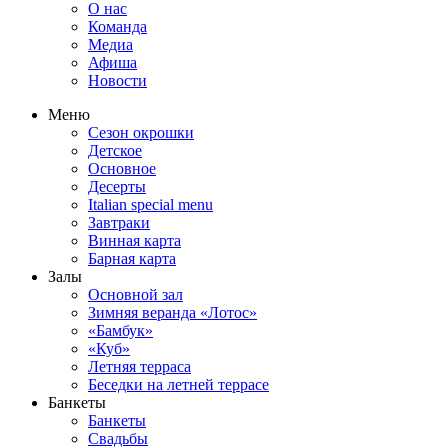
О нас
Команда
Медиа
Афиша
Новости
Меню
Сезон окрошки
Детское
Основное
Десерты
Italian special menu
Завтраки
Винная карта
Барная карта
Залы
Основной зал
Зимняя веранда «Лотос»
«Бамбук»
«Куб»
Летняя терраса
Беседки на летней террасе
Банкеты
Банкеты
Свадьбы