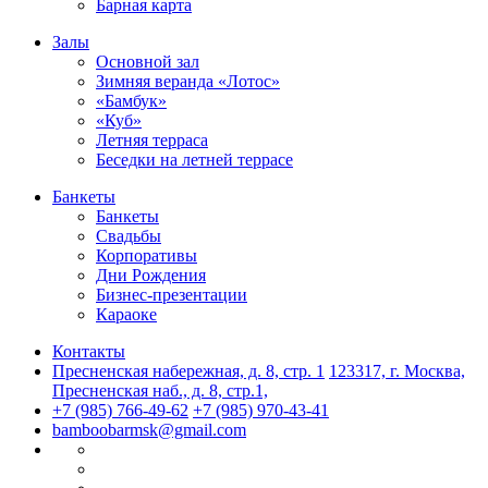
Барная карта
Залы
Основной зал
Зимняя веранда «Лотос»
«Бамбук»
«Куб»
Летняя терраса
Беседки на летней террасе
Банкеты
Банкеты
Свадьбы
Корпоративы
Дни Рождения
Бизнес-презентации
Караоке
Контакты
Пресненская набережная, д. 8, стр. 1
123317, г. Москва,
Пресненская наб., д. 8, стр.1,
+7 (985) 766-49-62
+7 (985) 970-43-41
bamboobarmsk@gmail.com