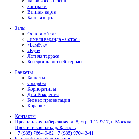
Italian special menu
Завтраки
Винная карта
Барная карта
Залы
Основной зал
Зимняя веранда «Лотос»
«Бамбук»
«Куб»
Летняя терраса
Беседки на летней террасе
Банкеты
Банкеты
Свадьбы
Корпоративы
Дни Рождения
Бизнес-презентации
Караоке
Контакты
Пресненская набережная, д. 8, стр. 1
123317, г. Москва,
Пресненская наб., д. 8, стр.1,
+7 (985) 766-49-62
+7 (985) 970-43-41
bamboobarmsk@gmail.com