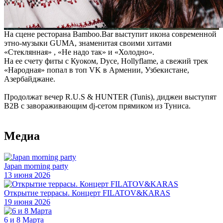
На сцене ресторана Bamboo.Bar выступит икона современной
этно-музыки GUMA, знаменитая своими хитами
«Стеклянная» , «Не надо так» и «Холодно».
На ее счету фиты с Куоком, Dyce, Hollyflame, а свежий трек
«Народная» попал в топ VK в Армении, Узбекистане,
Азербайджане.
Продолжат вечер R.U.S & HUNTER (Tunis), диджеи выступят
B2B с завораживающим dj-сетом прямиком из Туниса.
Медиа
Japan morning party
13 июня 2026
Открытие террасы. Концерт FILATOV&KARAS
19 июня 2026
6 и 8 Марта