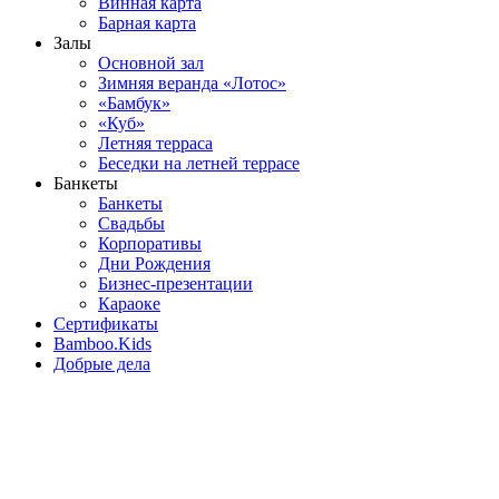
Винная карта
Барная карта
Залы
Основной зал
Зимняя веранда «Лотос»
«Бамбук»
«Куб»
Летняя терраса
Беседки на летней террасе
Банкеты
Банкеты
Свадьбы
Корпоративы
Дни Рождения
Бизнес-презентации
Караоке
Сертификаты
Bamboo.Kids
Добрые дела