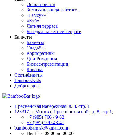
Основной зал
Зимняя веранда «Лотос»
«Бамбук»
«Куб»
Летняя терраса
Беседки на летней террасе
Банкеты
Банкеты
Свадьбы
Корпоративы
Дни Рождения
Бизнес-презентации
Караоке
Сертификаты
Bamboo.Kids
Добрые дела
Пресненская набережная, д. 8, стр. 1
123317, г. Москва, Пресненская наб., д. 8, стр.1,
+7 (985) 766-49-62
+7 (985) 970-43-41
bamboobarmsk@gmail.com
Пн-Пт с 09:00 до 06:00