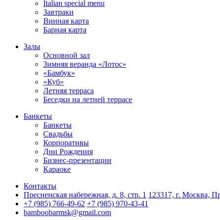
Italian special menu
Завтраки
Винная карта
Барная карта
Залы
Основной зал
Зимняя веранда «Лотос»
«Бамбук»
«Куб»
Летняя терраса
Беседки на летней террасе
Банкеты
Банкеты
Свадьбы
Корпоративы
Дни Рождения
Бизнес-презентации
Караоке
Контакты
Пресненская набережная, д. 8, стр. 1
123317, г. Москва, Пр
+7 (985) 766-49-62
+7 (985) 970-43-41
bamboobarmsk@gmail.com