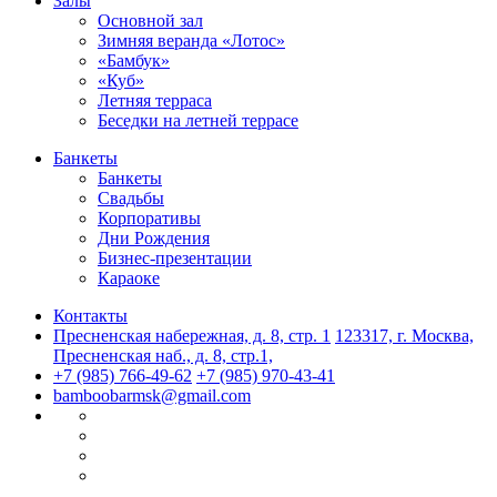
Залы
Основной зал
Зимняя веранда «Лотос»
«Бамбук»
«Куб»
Летняя терраса
Беседки на летней террасе
Банкеты
Банкеты
Свадьбы
Корпоративы
Дни Рождения
Бизнес-презентации
Караоке
Контакты
Пресненская набережная, д. 8, стр. 1
123317, г. Москва,
Пресненская наб., д. 8, стр.1,
+7 (985) 766-49-62
+7 (985) 970-43-41
bamboobarmsk@gmail.com