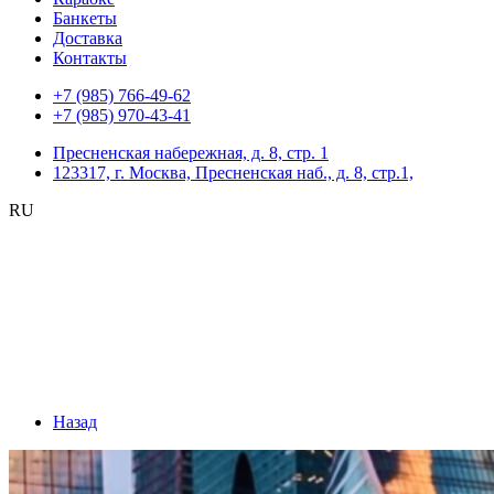
Банкеты
Доставка
Контакты
+7 (985) 766-49-62
+7 (985) 970-43-41
Пресненская набережная, д. 8, стр. 1
123317, г. Москва, Пресненская наб., д. 8, стр.1,
RU
Назад