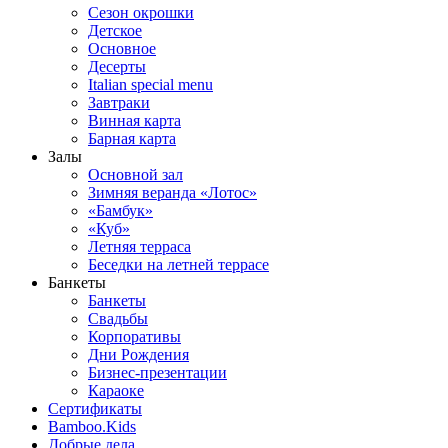
Сезон окрошки
Детское
Основное
Десерты
Italian special menu
Завтраки
Винная карта
Барная карта
Залы
Основной зал
Зимняя веранда «Лотос»
«Бамбук»
«Куб»
Летняя терраса
Беседки на летней террасе
Банкеты
Банкеты
Свадьбы
Корпоративы
Дни Рождения
Бизнес-презентации
Караоке
Сертификаты
Bamboo.Kids
Добрые дела