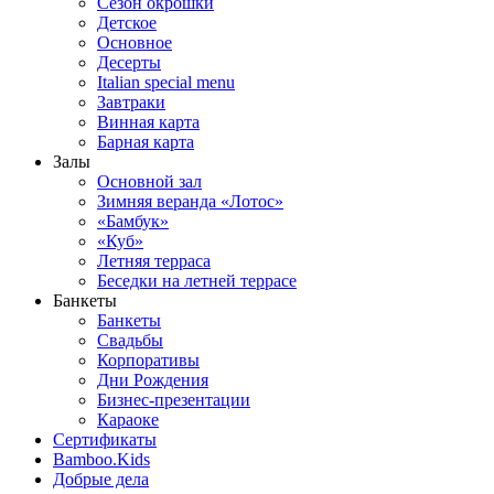
Сезон окрошки
Детское
Основное
Десерты
Italian special menu
Завтраки
Винная карта
Барная карта
Залы
Основной зал
Зимняя веранда «Лотос»
«Бамбук»
«Куб»
Летняя терраса
Беседки на летней террасе
Банкеты
Банкеты
Свадьбы
Корпоративы
Дни Рождения
Бизнес-презентации
Караоке
Сертификаты
Bamboo.Kids
Добрые дела