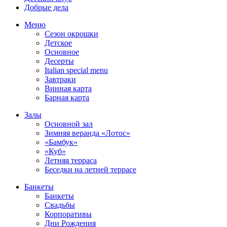
Добрые дела
Меню
Сезон окрошки
Детское
Основное
Десерты
Italian special menu
Завтраки
Винная карта
Барная карта
Залы
Основной зал
Зимняя веранда «Лотос»
«Бамбук»
«Куб»
Летняя терраса
Беседки на летней террасе
Банкеты
Банкеты
Свадьбы
Корпоративы
Дни Рождения