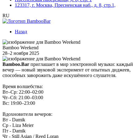
123317, г. Москва, Пресненская наб., д. 8, стр.1,
RU
Назад
Bamboo Weekend
28–2 ноября 2025
Bamboo.Bar
приглашает в мир электронной музыки: каждый
вечер — новый звуковой эксперимент от опытных диджеев,
способных заворожить даже искушённого слушателя.
Время волшебства:
Вт–Ср: 22:00–02:00
Чт–Сб: 21:00–03:00
Вс: 19:00–23:00
Вдохновители вечеров:
Вт - Damik
Ср - Liza Meier
Пт - Damik
Чт - Still Asian / Reed Loran