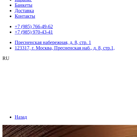
Банкеты
Доставка
Контакты
+7 (985) 766-49-62
+7 (985) 970-43-41
Пресненская набережная, д. 8, стр. 1
123317, г. Москва, Пресненская наб., д. 8, стр.1,
RU
Назад