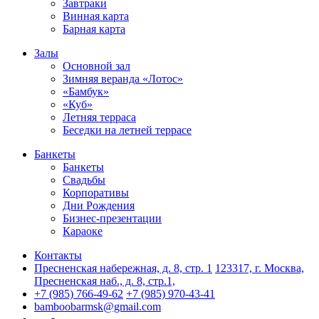
Завтраки
Винная карта
Барная карта
Залы
Основной зал
Зимняя веранда «Лотос»
«Бамбук»
«Куб»
Летняя терраса
Беседки на летней террасе
Банкеты
Банкеты
Свадьбы
Корпоративы
Дни Рождения
Бизнес-презентации
Караоке
Контакты
Пресненская набережная, д. 8, стр. 1
123317, г. Москва,
Пресненская наб., д. 8, стр.1,
+7 (985) 766-49-62
+7 (985) 970-43-41
bamboobarmsk@gmail.com