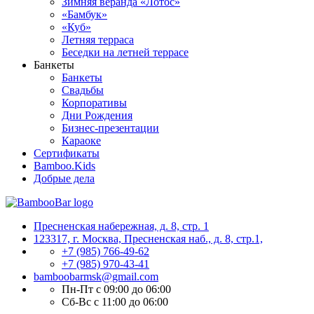
Зимняя веранда «Лотос»
«Бамбук»
«Куб»
Летняя терраса
Беседки на летней террасе
Банкеты
Банкеты
Свадьбы
Корпоративы
Дни Рождения
Бизнес-презентации
Караоке
Сертификаты
Bamboo.Kids
Добрые дела
Пресненская набережная, д. 8, стр. 1
123317, г. Москва, Пресненская наб., д. 8, стр.1,
+7 (985) 766-49-62
+7 (985) 970-43-41
bamboobarmsk@gmail.com
Пн-Пт с 09:00 до 06:00
Сб-Вс с 11:00 до 06:00