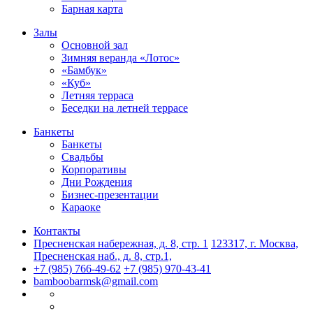
Барная карта
Залы
Основной зал
Зимняя веранда «Лотос»
«Бамбук»
«Куб»
Летняя терраса
Беседки на летней террасе
Банкеты
Банкеты
Свадьбы
Корпоративы
Дни Рождения
Бизнес-презентации
Караоке
Контакты
Пресненская набережная, д. 8, стр. 1
123317, г. Москва,
Пресненская наб., д. 8, стр.1,
+7 (985) 766-49-62
+7 (985) 970-43-41
bamboobarmsk@gmail.com